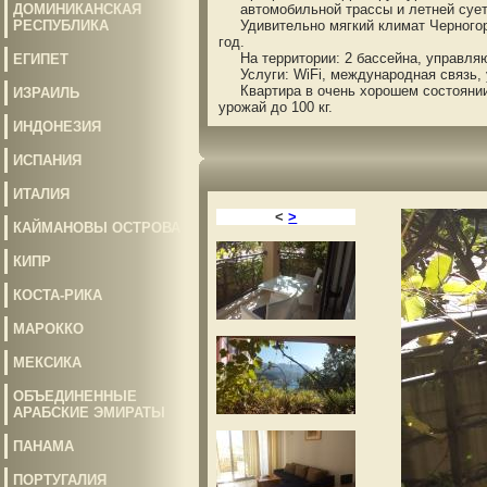
ДОМИНИКАНСКАЯ
автомобильной трассы и летней суеты
РЕСПУБЛИКА
Удивительно мягкий климат Черногори
год.
На территории: 2 бассейна, управляю
ЕГИПЕТ
Услуги: WiFi, международная связь, у
Квартира в очень хорошем состоянии 
ИЗРАИЛЬ
урожай до 100 кг.
ИНДОНЕЗИЯ
ИСПАНИЯ
ИТАЛИЯ
<
>
КАЙМАНОВЫ ОСТРОВА
КИПР
КОСТА-РИКА
МАРОККО
МЕКСИКА
ОБЪЕДИНЕННЫЕ
АРАБСКИЕ ЭМИРАТЫ
ПАНАМА
ПОРТУГАЛИЯ