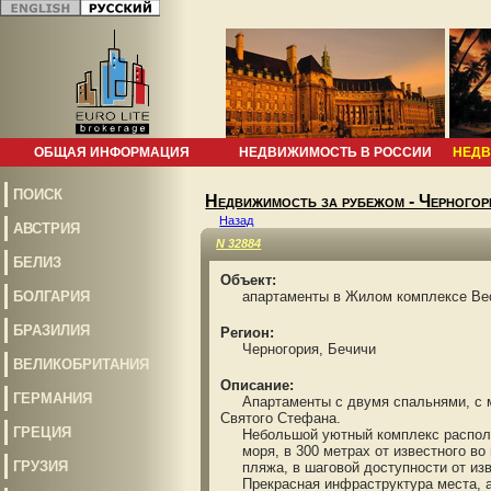
ОБЩАЯ ИНФОРМАЦИЯ
НЕДВИЖИМОСТЬ В РОССИИ
НЕДВ
ПОИСК
Недвижимость за рубежом - Черногор
Назад
АВСТРИЯ
N 32884
БЕЛИЗ
Объект:
БОЛГАРИЯ
апартаменты в Жилом комплексе Beci
БРАЗИЛИЯ
Регион:
Черногория, Бечичи
ВЕЛИКОБРИТАНИЯ
Описание:
ГЕРМАНИЯ
Апартаменты с двумя спальнями, с меб
Святого Стефана.
ГРЕЦИЯ
Небольшой уютный комплекс располож
моря, в 300 метрах от известного во 
ГРУЗИЯ
пляжа, в шаговой доступности от изв
Прекрасная инфраструктура места, а 