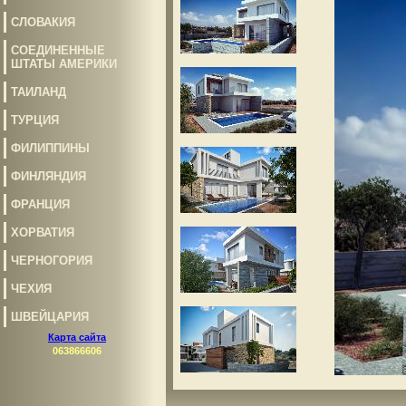
СЛОВАКИЯ
СОЕДИНЕННЫЕ
ШТАТЫ АМЕРИКИ
ТАИЛАНД
ТУРЦИЯ
ФИЛИППИНЫ
ФИНЛЯНДИЯ
ФРАНЦИЯ
ХОРВАТИЯ
ЧЕРНОГОРИЯ
ЧЕХИЯ
ШВЕЙЦАРИЯ
Карта сайта
063866606