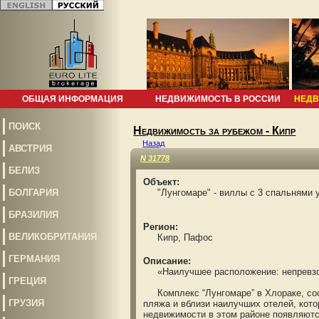
ОБЩАЯ ИНФОРМАЦИЯ
НЕДВИЖИМОСТЬ В РОССИИ
НЕДВ
ПОИСК
Недвижимость за рубежом - Кипр
Назад
АВСТРИЯ
N 31778
БЕЛИЗ
Объект:
БОЛГАРИЯ
"Лунгомаре" - виллы с 3 спальнями 
БРАЗИЛИЯ
Регион:
ВЕЛИКОБРИТАНИЯ
Кипр, Пафос
ГЕРМАНИЯ
Описание:
«Наилучшее расположение: непревзой
ГРЕЦИЯ
Комплекс “Лунгомаре” в Хлораке, сост
ГРУЗИЯ
пляжа и вблизи наилучших отелей, кото
недвижимости в этом районе появляютс