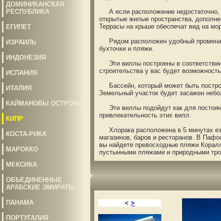
ДОМИНИКАНСКАЯ
РЕСПУБЛИКА
А если расположение недостаточно, д
открытые жилые пространства, дополне
Террасы на крыше обеспечат вид на мо
ЕГИПЕТ
Рядом расположен удобный променад, 
ИЗРАИЛЬ
бухточки и пляжи.
ИНДОНЕЗИЯ
Эти виллы построены в соответствии 
строительства у вас будет возможност
ИСПАНИЯ
Бассейн, который может быть построе
ИТАЛИЯ
Земельный участок будет засажен небо
КАЙМАНОВЫ ОСТРОВА
Эти виллы подойдут как для постоянно
привлекательность этих вилл.
КИПР
Хлорака расположена в 5 минутах езды
КОСТА-РИКА
магазинов, баров и ресторанов. В Паф
вы найдете превосходные пляжи Коралл
МАРОККО
пустынными пляжами и природными тро
МЕКСИКА
ОБЪЕДИНЕННЫЕ
АРАБСКИЕ ЭМИРАТЫ
ПАНАМА
<
>
ПОРТУГАЛИЯ