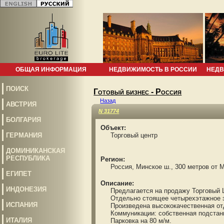
ОБЩАЯ ИНФОРМАЦИЯ
НЕДВИЖИМОСТЬ В РОССИИ
НЕДВ
ПОИСК
Готовый бизнес - Россия
Назад
АВСТРИЯ
N 31774
БОЛГАРИЯ
Объект:
ГЕРМАНИЯ
Торговый центр
ДОМИНИКАНСКАЯ
РЕСПУБЛИКА
Регион:
Россия, Минское ш., 300 метров от 
ЕГИПЕТ
Описание:
ИНДОНЕЗИЯ
Предлагается на продажу Торговый Це
Отдельно стоящее четырехэтажное зд
ИСПАНИЯ
Произведена высококачественная отдел
Коммуникации: собственная подстанция
ИТАЛИЯ
Парковка на 80 м/м.