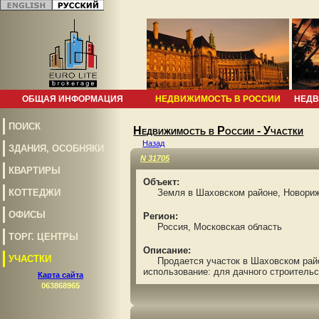
ОБЩАЯ ИНФОРМАЦИЯ
НЕДВИЖИМОСТЬ В РОССИИ
НЕДВ
ПОИСК
Недвижимость в России - Участки
Назад
ЗДАНИЯ, ОСОБНЯКИ
N 31705
КВАРТИРЫ
Объект:
КОТТЕДЖИ
Земля в Шаховском районе, Новорижс
ОФИСЫ
Регион:
Россия, Московская область
ТОРГ. ЦЕНТРЫ
Описание:
УЧАСТКИ
Продается участок в Шаховском районе
использование: для дачного строительс
Карта сайта
063868965